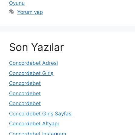
Oyunu
Yorum yap
Son Yazılar
Concordebet Adresi
Concordebet Giriş
Concordebet
Concordebet
Concordebet
Concordebet Giriş Sayfası
Concordebet Altyapı
Concordebet İnstagram