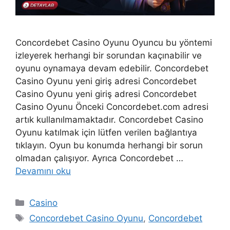
Concordebet Casino Oyunu Oyuncu bu yöntemi
izleyerek herhangi bir sorundan kaçınabilir ve
oyunu oynamaya devam edebilir. Concordebet
Casino Oyunu yeni giriş adresi Concordebet
Casino Oyunu yeni giriş adresi Concordebet
Casino Oyunu Önceki Concordebet.com adresi
artık kullanılmamaktadır. Concordebet Casino
Oyunu katılmak için lütfen verilen bağlantıya
tıklayın. Oyun bu konumda herhangi bir sorun
olmadan çalışıyor. Ayrıca Concordebet …
Devamını oku
Kategoriler
Casino
Etiketler
Concordebet Casino Oyunu
,
Concordebet