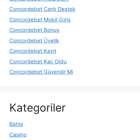
Concordebet Canlı Destek
Concordebet Mobil Giriş
Concordebet Bonus
Concordebet Üyelik
Concordebet Kayıt
Concordebet Kaç Oldu
Concordebet Güvenilir Mi
Kategoriler
Bahis
Casino