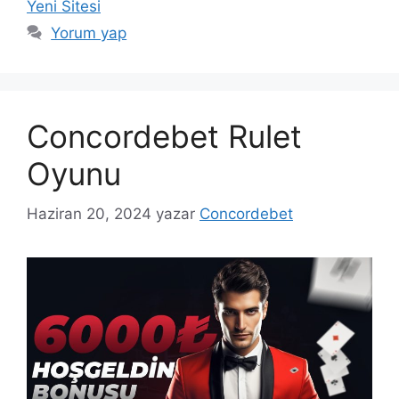
Yeni Sitesi
Yorum yap
Concordebet Rulet
Oyunu
Haziran 20, 2024
yazar
Concordebet