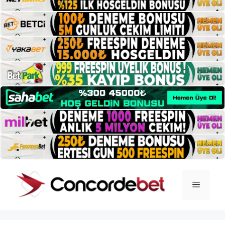
İçeriğe
atla
Menü