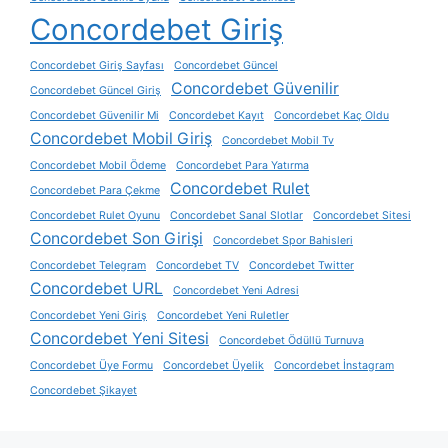
Concordebet Giriş
Concordebet Giriş Sayfası
Concordebet Güncel
Concordebet Güvenilir
Concordebet Güncel Giriş
Concordebet Güvenilir Mi
Concordebet Kayıt
Concordebet Kaç Oldu
Concordebet Mobil Giriş
Concordebet Mobil Tv
Concordebet Mobil Ödeme
Concordebet Para Yatırma
Concordebet Rulet
Concordebet Para Çekme
Concordebet Rulet Oyunu
Concordebet Sanal Slotlar
Concordebet Sitesi
Concordebet Son Girişi
Concordebet Spor Bahisleri
Concordebet Telegram
Concordebet TV
Concordebet Twitter
Concordebet URL
Concordebet Yeni Adresi
Concordebet Yeni Giriş
Concordebet Yeni Ruletler
Concordebet Yeni Sitesi
Concordebet Ödüllü Turnuva
Concordebet Üye Formu
Concordebet Üyelik
Concordebet İnstagram
Concordebet Şikayet