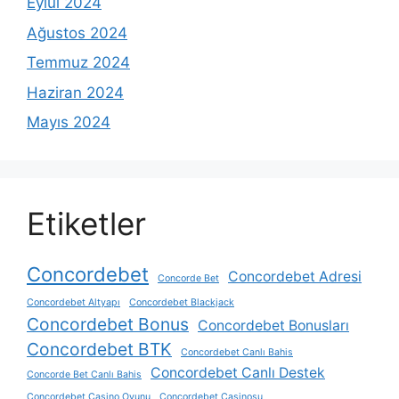
Eylül 2024
Ağustos 2024
Temmuz 2024
Haziran 2024
Mayıs 2024
Etiketler
Concordebet
Concordebet Adresi
Concorde Bet
Concordebet Altyapı
Concordebet Blackjack
Concordebet Bonus
Concordebet Bonusları
Concordebet BTK
Concordebet Canlı Bahis
Concordebet Canlı Destek
Concorde Bet Canlı Bahis
Concordebet Casino Oyunu
Concordebet Casinosu