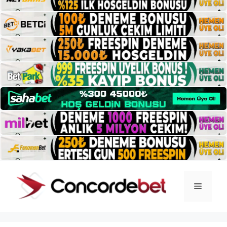
İçeriğe
atla
Menü