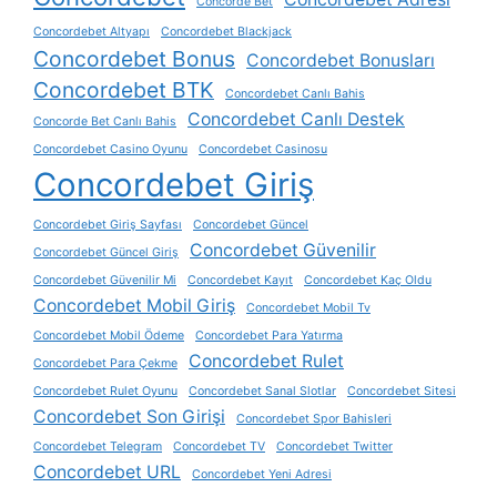
Concorde Bet
Concordebet Altyapı
Concordebet Blackjack
Concordebet Bonus
Concordebet Bonusları
Concordebet BTK
Concordebet Canlı Bahis
Concordebet Canlı Destek
Concorde Bet Canlı Bahis
Concordebet Casino Oyunu
Concordebet Casinosu
Concordebet Giriş
Concordebet Giriş Sayfası
Concordebet Güncel
Concordebet Güvenilir
Concordebet Güncel Giriş
Concordebet Güvenilir Mi
Concordebet Kayıt
Concordebet Kaç Oldu
Concordebet Mobil Giriş
Concordebet Mobil Tv
Concordebet Mobil Ödeme
Concordebet Para Yatırma
Concordebet Rulet
Concordebet Para Çekme
Concordebet Rulet Oyunu
Concordebet Sanal Slotlar
Concordebet Sitesi
Concordebet Son Girişi
Concordebet Spor Bahisleri
Concordebet Telegram
Concordebet TV
Concordebet Twitter
Concordebet URL
Concordebet Yeni Adresi