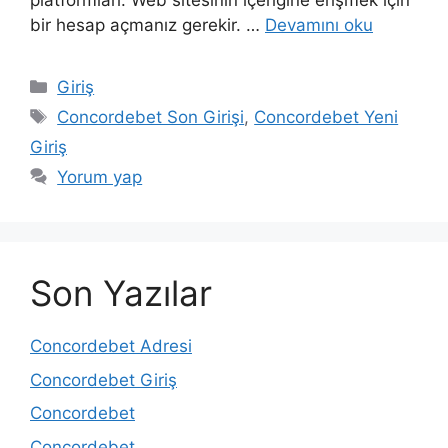
platformları. Web sitesinin içeriğine erişmek için
bir hesap açmanız gerekir. …
Devamını oku
Kategoriler
Giriş
Etiketler
Concordebet Son Girişi
,
Concordebet Yeni
Giriş
Yorum yap
Son Yazılar
Concordebet Adresi
Concordebet Giriş
Concordebet
Concordebet