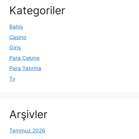
Kategoriler
Bahis
Casino
Giriş
Para Çekme
Para Yatırma
Tv
Arşivler
Temmuz 2026