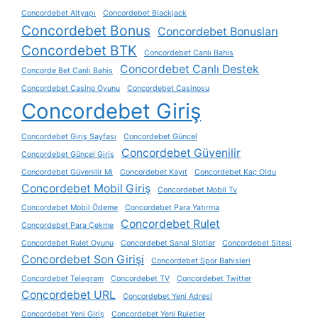
Concordebet Altyapı
Concordebet Blackjack
Concordebet Bonus
Concordebet Bonusları
Concordebet BTK
Concordebet Canlı Bahis
Concordebet Canlı Destek
Concorde Bet Canlı Bahis
Concordebet Casino Oyunu
Concordebet Casinosu
Concordebet Giriş
Concordebet Giriş Sayfası
Concordebet Güncel
Concordebet Güvenilir
Concordebet Güncel Giriş
Concordebet Güvenilir Mi
Concordebet Kayıt
Concordebet Kaç Oldu
Concordebet Mobil Giriş
Concordebet Mobil Tv
Concordebet Mobil Ödeme
Concordebet Para Yatırma
Concordebet Rulet
Concordebet Para Çekme
Concordebet Rulet Oyunu
Concordebet Sanal Slotlar
Concordebet Sitesi
Concordebet Son Girişi
Concordebet Spor Bahisleri
Concordebet Telegram
Concordebet TV
Concordebet Twitter
Concordebet URL
Concordebet Yeni Adresi
Concordebet Yeni Giriş
Concordebet Yeni Ruletler