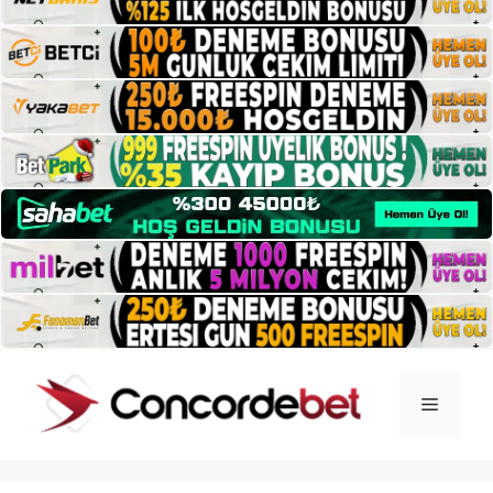
İçeriğe
atla
Menü