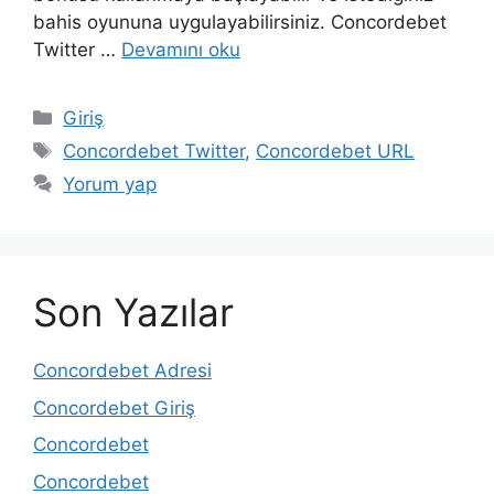
bahis oyununa uygulayabilirsiniz. Concordebet
Twitter …
Devamını oku
Kategoriler
Giriş
Etiketler
Concordebet Twitter
,
Concordebet URL
Yorum yap
Son Yazılar
Concordebet Adresi
Concordebet Giriş
Concordebet
Concordebet