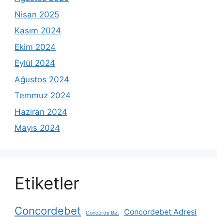
Nisan 2025
Kasım 2024
Ekim 2024
Eylül 2024
Ağustos 2024
Temmuz 2024
Haziran 2024
Mayıs 2024
Etiketler
Concordebet
Concordebet Adresi
Concorde Bet