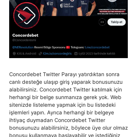
Concordebet Twitter Parayı yatırdıktan sonra
canlı desteğe ulaşıp giriş yaparak bonusunuzu
alabilirsiniz. Concordebet Twitter katılmak için
herhangi bir belge sunmanıza gerek yok. Web
sitenizde listeleme yapmak için bu listedeki
işlemleri yapın. Ayrıca herhangi bir belgeye
ihtiyaç duymadan Concordebet Twitter
bonusunuzu alabilirsiniz, böylece üye olur olmaz
bonusu kullanmaya başlayabilir ve istediğiniz