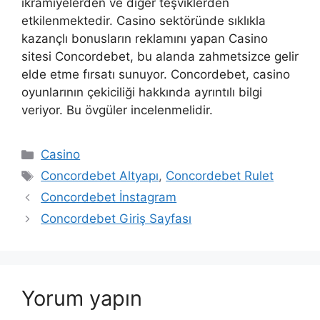
ikramiyelerden ve diğer teşviklerden
etkilenmektedir. Casino sektöründe sıklıkla
kazançlı bonusların reklamını yapan Casino
sitesi Concordebet, bu alanda zahmetsizce gelir
elde etme fırsatı sunuyor. Concordebet, casino
oyunlarının çekiciliği hakkında ayrıntılı bilgi
veriyor. Bu övgüler incelenmelidir.
Kategoriler
Casino
Etiketler
Concordebet Altyapı
,
Concordebet Rulet
Concordebet İnstagram
Concordebet Giriş Sayfası
Yorum yapın