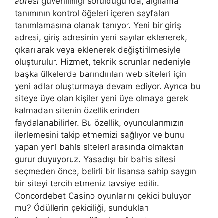
adresi
güvenilirliği sorulduğunda, algılama
tanımının kontrol öğeleri içeren sayfaları
tanımlamasına olanak tanıyor. Yeni bir giriş
adresi, giriş adresinin yeni sayılar eklenerek,
çıkarılarak veya eklenerek değiştirilmesiyle
oluşturulur. Hizmet, teknik sorunlar nedeniyle
başka ülkelerde barındırılan web siteleri için
yeni adlar oluşturmaya devam ediyor. Ayrıca bu
siteye üye olan kişiler yeni üye olmaya gerek
kalmadan sitenin özelliklerinden
faydalanabilirler. Bu özellik, oyuncularımızın
ilerlemesini takip etmemizi sağlıyor ve bunu
yapan yeni bahis siteleri arasında olmaktan
gurur duyuyoruz. Yasadışı bir bahis sitesi
seçmeden önce, belirli bir lisansa sahip saygın
bir siteyi tercih etmeniz tavsiye edilir.
Concordebet Casino oyunlarını çekici buluyor
mu? Ödüllerin çekiciliği, sundukları