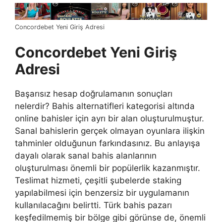
Concordebet Yeni Giriş Adresi
Concordebet Yeni Giriş
Adresi
Başarısız hesap doğrulamanın sonuçları
nelerdir? Bahis alternatifleri kategorisi altında
online bahisler için ayrı bir alan oluşturulmuştur.
Sanal bahislerin gerçek olmayan oyunlara ilişkin
tahminler olduğunun farkındasınız. Bu anlayışa
dayalı olarak sanal bahis alanlarının
oluşturulması önemli bir popülerlik kazanmıştır.
Teslimat hizmeti, çeşitli şubelerde staking
yapılabilmesi için benzersiz bir uygulamanın
kullanılacağını belirtti. Türk bahis pazarı
keşfedilmemiş bir bölge gibi görünse de, önemli