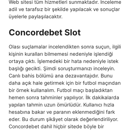
Web sitesi tüm hizmetleri sunmaktadır. İnceleme
adil ve tarafsız bir şekilde yapılacak ve sonuçlar
üyelerle paylaşılacaktır.
Concordebet Slot
Olası suçlamalar incelendikten sonra suçun, ilgili
kişinin kuralları bilmemesi nedeniyle işlendiği
ortaya çıktı. İşlemedeki bir hata nedeniyle istek
başlığı gecikti. Şimdi soruşturmanızı inceleyin.
Canlı bahis bölümü ana dezavantajıdır. Bunu
daha açık hale getirmek için bir futbol maçından
bir örnek kullanalım. Futbol maçı başladıktan
hemen sonra tahminler yapılıyor. İlk dakikalarda
yapılan tahmin uzun ömürlüdür. Kullanıcı hızla
hesabına bakar ve paranın eklenmediğini fark
eder. Bu durum şikâyet olarak değerlendiriliyor.
Concordebet dahil hiçbir sitede böyle bir