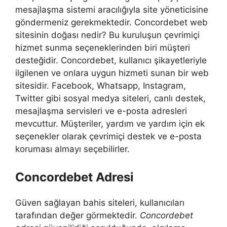
mesajlaşma sistemi aracılığıyla site yöneticisine
göndermeniz gerekmektedir. Concordebet web
sitesinin doğası nedir? Bu kuruluşun çevrimiçi
hizmet sunma seçeneklerinden biri müşteri
desteğidir. Concordebet, kullanıcı şikayetleriyle
ilgilenen ve onlara uygun hizmeti sunan bir web
sitesidir. Facebook, Whatsapp, Instagram,
Twitter gibi sosyal medya siteleri, canlı destek,
mesajlaşma servisleri ve e-posta adresleri
mevcuttur. Müşteriler, yardım ve yardım için ek
seçenekler olarak çevrimiçi destek ve e-posta
koruması almayı seçebilirler.
Concordebet Adresi
Güven sağlayan bahis siteleri, kullanıcıları
tarafından değer görmektedir.
Concordebet