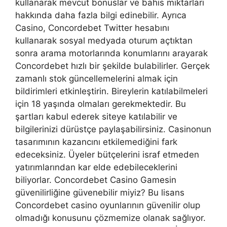
kullanarak mevcut bonuslar ve bahis miktarları
hakkında daha fazla bilgi edinebilir. Ayrıca
Casino, Concordebet Twitter hesabını
kullanarak sosyal medyada oturum açtıktan
sonra arama motorlarında konumlarını arayarak
Concordebet hızlı bir şekilde bulabilirler. Gerçek
zamanlı stok güncellemelerini almak için
bildirimleri etkinleştirin. Bireylerin katılabilmeleri
için 18 yaşında olmaları gerekmektedir. Bu
şartları kabul ederek siteye katılabilir ve
bilgilerinizi dürüstçe paylaşabilirsiniz. Casinonun
tasarımının kazancını etkilemediğini fark
edeceksiniz. Üyeler bütçelerini israf etmeden
yatırımlarından kar elde edebileceklerini
biliyorlar. Concordebet Casino Gamesin
güvenilirliğine güvenebilir miyiz? Bu lisans
Concordebet casino oyunlarının güvenilir olup
olmadığı konusunu çözmemize olanak sağlıyor.