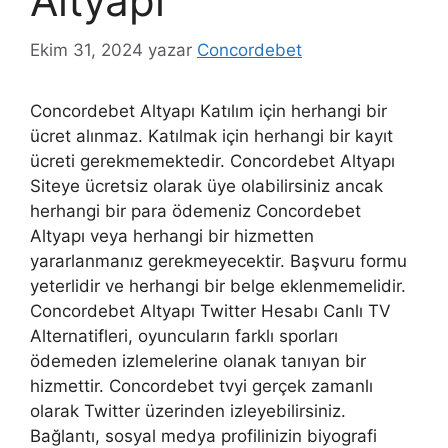
Altyapı
Ekim 31, 2024
yazar
Concordebet
Concordebet Altyapı Katılım için herhangi bir
ücret alınmaz. Katılmak için herhangi bir kayıt
ücreti gerekmemektedir. Concordebet Altyapı
Siteye ücretsiz olarak üye olabilirsiniz ancak
herhangi bir para ödemeniz Concordebet
Altyapı veya herhangi bir hizmetten
yararlanmanız gerekmeyecektir. Başvuru formu
yeterlidir ve herhangi bir belge eklenmemelidir.
Concordebet Altyapı Twitter Hesabı Canlı TV
Alternatifleri, oyuncuların farklı sporları
ödemeden izlemelerine olanak tanıyan bir
hizmettir. Concordebet tvyi gerçek zamanlı
olarak Twitter üzerinden izleyebilirsiniz.
Bağlantı, sosyal medya profilinizin biyografi