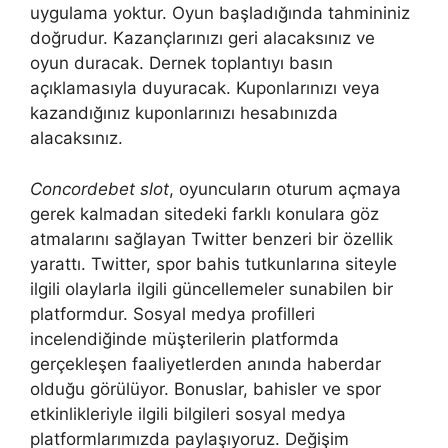
uygulama yoktur. Oyun başladığında tahmininiz
doğrudur. Kazançlarınızı geri alacaksınız ve
oyun duracak. Dernek toplantıyı basın
açıklamasıyla duyuracak. Kuponlarınızı veya
kazandığınız kuponlarınızı hesabınızda
alacaksınız.
Concordebet slot
, oyuncuların oturum açmaya
gerek kalmadan sitedeki farklı konulara göz
atmalarını sağlayan Twitter benzeri bir özellik
yarattı. Twitter, spor bahis tutkunlarına siteyle
ilgili olaylarla ilgili güncellemeler sunabilen bir
platformdur. Sosyal medya profilleri
incelendiğinde müşterilerin platformda
gerçekleşen faaliyetlerden anında haberdar
olduğu görülüyor. Bonuslar, bahisler ve spor
etkinlikleriyle ilgili bilgileri sosyal medya
platformlarımızda paylaşıyoruz. Değişim