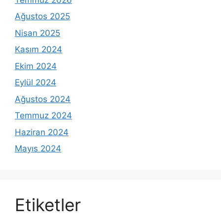
Ağustos 2025
Nisan 2025
Kasım 2024
Ekim 2024
Eylül 2024
Ağustos 2024
Temmuz 2024
Haziran 2024
Mayıs 2024
Etiketler