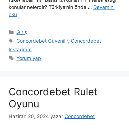
konular nelerdir? Türkiye’nin önde …
Devamını
oku
Kategoriler
Giriş
Etiketler
Concordebet Güvenilir
,
Concordebet
İnstagram
Yorum yap
Concordebet Rulet
Oyunu
Haziran 20, 2024
yazar
Concordebet