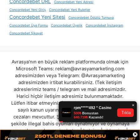
Concordebet URL
Concordebet Yeni Adresi
Concordebet Yeni Giriş
Concordebet Yeni Ruletler
Concordebet Yeni Sitesi
Concordebet Ödüllü Turnuva
Concordebet Üye Formu
Concordebet Üyelik
Concordebet İnstagram
Concordebet Şikayet
Avrasya'nın en büyük reklam platformunda olmak için
Microsoft Teams:
reklam@avrasyamarketing.com
adresimizden veya Telegram: @Avrasyamarketing
adresimizden irtibat kurabilirsiniz. (Tek iletişim
adreslerimiz teams / telegram ve mail adresimizdir.
Harici hiçbir iletişim adresimiz bulunmamaktadır.
Lütfen itibar etmeyiniz.) Türkiye yasalarına göre 7258
sayılı kanun uyarınca yasa dışı bahis oynamanın
cezaları mevcuttur. Şu an bulunduğunuz site hiç bir
şekilde illegal bahis oyunları oynatmıyor ve oynamaya
aracı olmuyordur.
casinobeton
|
betsine
|
oldcasino
|
×
betlima
|
7bey
|
betelix
|
betmanbet
|
betkazan