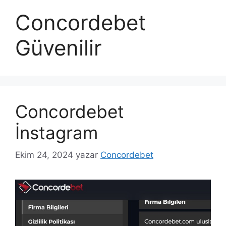
Concordebet
Güvenilir
Concordebet
İnstagram
Ekim 24, 2024
yazar
Concordebet