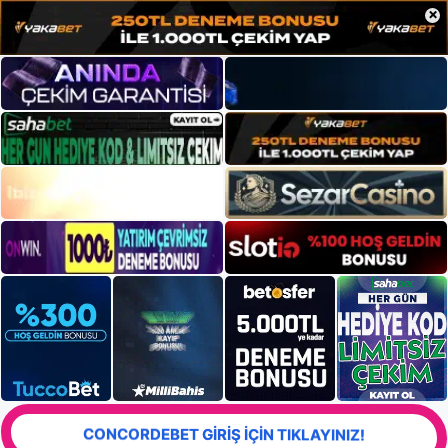
×
CONCORDEBET GİRİŞ İÇİN TIKLAYINIZ!