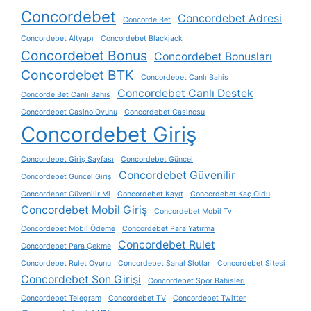
Concordebet
Concordebet Adresi
Concorde Bet
Concordebet Altyapı
Concordebet Blackjack
Concordebet Bonus
Concordebet Bonusları
Concordebet BTK
Concordebet Canlı Bahis
Concordebet Canlı Destek
Concorde Bet Canlı Bahis
Concordebet Casino Oyunu
Concordebet Casinosu
Concordebet Giriş
Concordebet Giriş Sayfası
Concordebet Güncel
Concordebet Güvenilir
Concordebet Güncel Giriş
Concordebet Güvenilir Mi
Concordebet Kayıt
Concordebet Kaç Oldu
Concordebet Mobil Giriş
Concordebet Mobil Tv
Concordebet Mobil Ödeme
Concordebet Para Yatırma
Concordebet Rulet
Concordebet Para Çekme
Concordebet Rulet Oyunu
Concordebet Sanal Slotlar
Concordebet Sitesi
Concordebet Son Girişi
Concordebet Spor Bahisleri
Concordebet Telegram
Concordebet TV
Concordebet Twitter