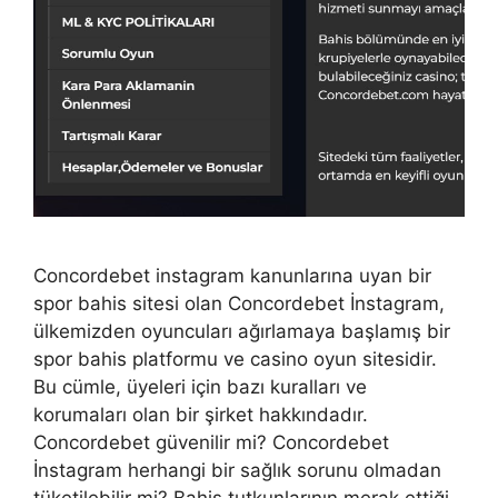
Concordebet instagram kanunlarına uyan bir
spor bahis sitesi olan Concordebet İnstagram,
ülkemizden oyuncuları ağırlamaya başlamış bir
spor bahis platformu ve casino oyun sitesidir.
Bu cümle, üyeleri için bazı kuralları ve
korumaları olan bir şirket hakkındadır.
Concordebet güvenilir mi? Concordebet
İnstagram herhangi bir sağlık sorunu olmadan
tüketilebilir mi? Bahis tutkunlarının merak ettiği